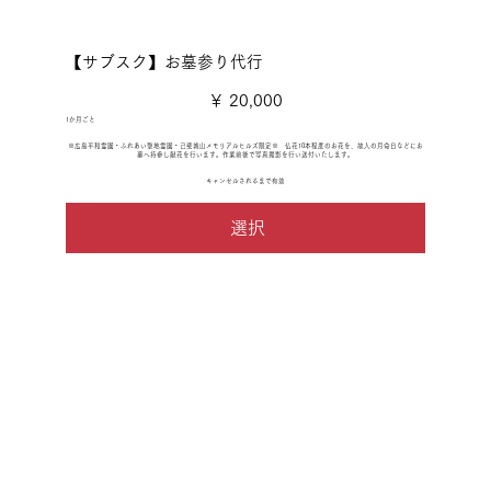
【サブスク】お墓参り代行
￥20,000
￥
20,000
1か月ごと
※広島平和霊園・ふれあい聖地霊園・己斐城山メモリアルヒルズ限定※ 仏花10本程度のお花を、故人の月命日などにお
墓へ持参し献花を行います。作業前後で写真撮影を行い送付いたします。
キャンセルされるまで有効
選択