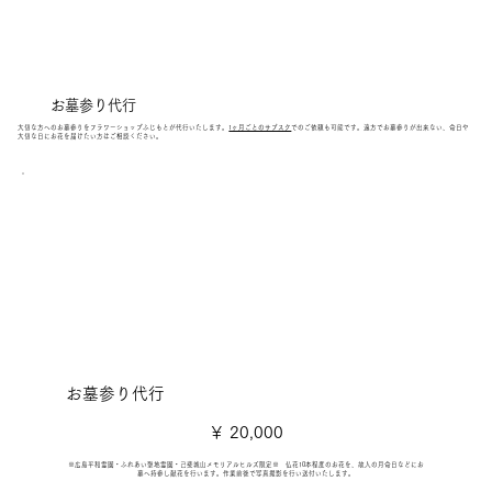
お墓参り代行
大切な方へのお墓参りをフラワーショップふじもとが代行いたします。
1ヶ月ごとのサブスク
でのご依頼も可能です。​遠方でお墓参りが出来ない、命日や
大切な日にお花を届けたい方はご相談ください。
お墓参り代行
￥20,000
￥
20,000
※広島平和霊園・ふれあい聖地霊園・己斐城山メモリアルヒルズ限定※ 仏花10本程度のお花を、故人の月命日などにお
墓へ持参し献花を行います。作業前後で写真撮影を行い送付いたします。